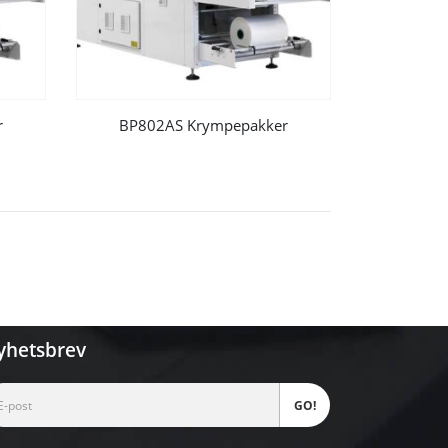
r
BP802AS Krympepakker
yhetsbrev