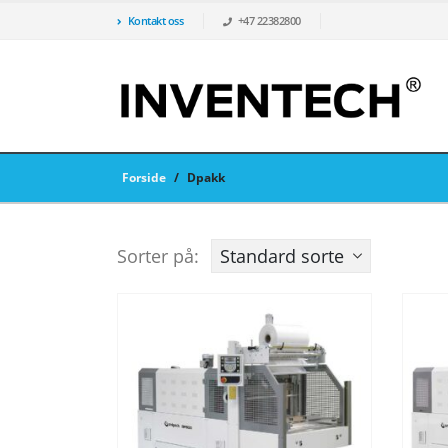
Kontakt oss
+47 22382800
Forside
/
Dpakk
Sorter på: