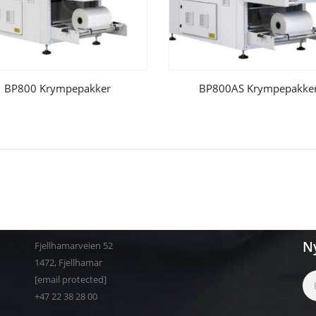
BP800 Krympepakker
BP800AS Krympepakke
N
Fjellhamarveien 52
1472
,
Fjellhamar
[email protected]
+47 22 38 28 00