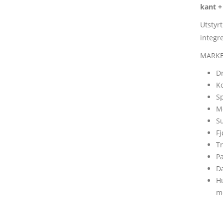
kant +
Utstyr
integr
MARKE
Dr
Ko
Sp
M
S
Fj
T
Pa
Da
Hu
me