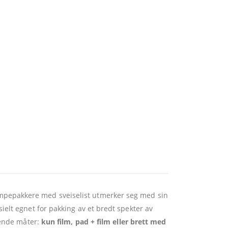
mpepakkere med sveiselist utmerker seg med sin
elt egnet for pakking av et bredt spekter av
gende måter:
kun film, pad + film eller brett med