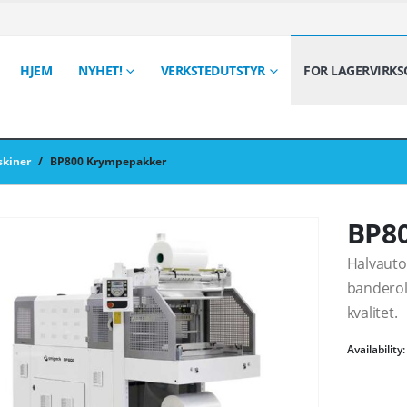
HJEM
NYHET!
VERKSTEDUTSTYR
FOR LAGERVIRK
kiner
/
BP800 Krympepakker
BP8
Halvauto
banderol
kvalitet.
Availability