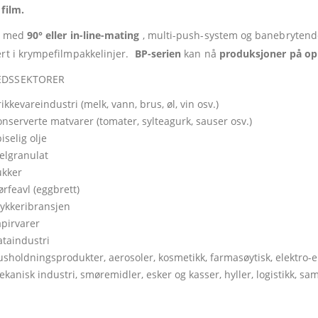
 film.
t med
90° eller in-line-mating
, multi-push-system og banebrytende
ert i krympefilmpakkelinjer.
BP-serien
kan nå
produksjoner på op
DSSEKTORER
ikkevareindustri (melk, vann, brus, øl, vin osv.)
nserverte matvarer (tomater, sylteagurk, sauser osv.)
iselig olje
elgranulat
ukker
ørfeavl (eggbrett)
rykkeribransjen
pirvarer
taindustri
sholdningsprodukter, aerosoler, kosmetikk, farmasøytisk, elektro-el
kanisk industri, smøremidler, esker og kasser, hyller, logistikk, sa