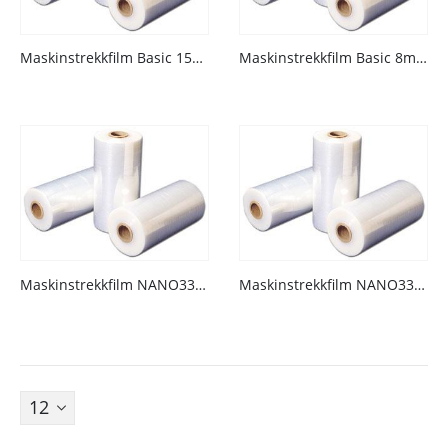
Maskinstrekkfilm Basic 15my Klar 290%
Maskinstrekkfilm Basic 8my Klar 100%
Fjellhamarveien 52
1472
,
Fjellhamar
[email protected]
+47 22 38 28 00
Nyhetsbrev
Maskinstrekkfilm NANO33 12my Klar 300%
Maskinstrekkfilm NANO33 15my Klar 340%
© Copyright 2026 INVENTECH AS