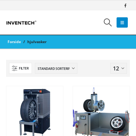
Forside
/
hjulvasker
FILTER