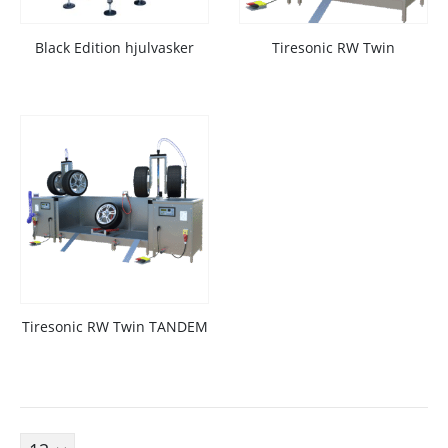
Black Edition hjulvasker
Tiresonic RW Twin
Fjellhamarveien 52
1472
,
Fjellhamar
[email protected]
+47 22 38 28 00
Nyhetsbrev
Tiresonic RW Twin TANDEM